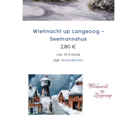
Wiehnacht up Langeoog –
Seemannshus
2,80
€
inkl. 19 % MwSt.
zzgl.
Versandkosten